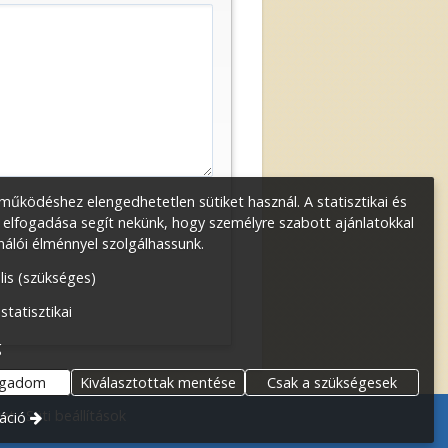
űködéshez elengedhetetlen sütiket használ. A statisztikai és
 elfogadása segít nekünk, hogy személyre szabott ajánlatokkal
nálói élménnyel szolgálhassunk.
lis (szükséges)
 statisztikai
g
ogadom
Kiválasztottak mentése
Csak a szükségesek
zat
Süti beállítások
áció