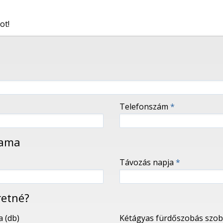
ot!
Telefonszám
*
tama
Távozás napja
*
retné?
 (db)
Kétágyas fürdőszobás szob