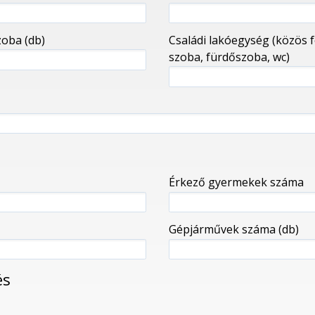
oba (db)
Családi lakóegység (közös f
szoba, fürdőszoba, wc)
Érkező gyermekek száma
Gépjárművek száma (db)
és