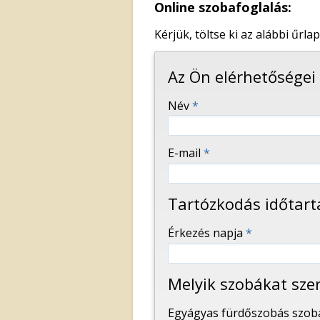
Online szobafoglalás:
Kérjük, töltse ki az alábbi űrlap
-
Az Ön elérhetőségei
Név
*
-
E-mail
*
-
Tartózkodás időtar
-
Érkezés napja
*
-
Melyik szobákat sze
-
Egyágyas fürdőszobás szoba