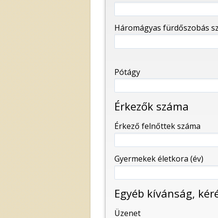
-
Háromágyas fürdőszobás sz
Pótágy
Érkezők száma
Érkező felnőttek száma
Gyermekek életkora (év)
Egyéb kívánság, kér
Üzenet