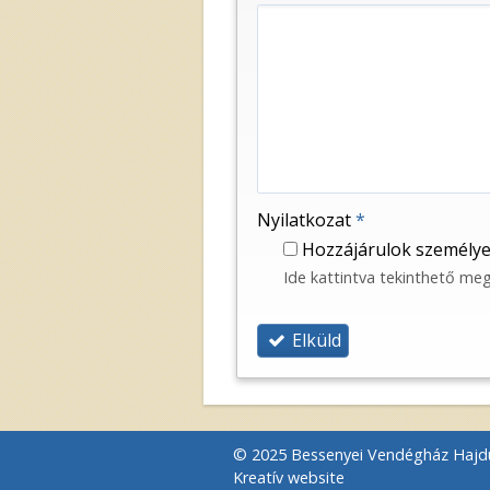
Nyilatkozat
*
Hozzájárulok személye
Ide kattintva tekinthető me
Elküld
© 2025 Bessenyei Vendégház Hajdú
Kreatív website