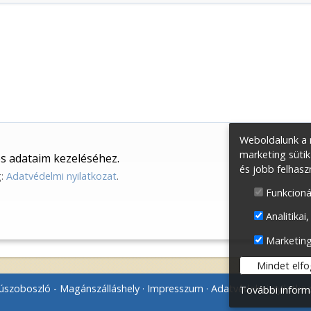
Weboldalunk a m
marketing sütik
s adataim kezeléséhez.
és jobb felhasz
g:
Adatvédelmi nyilatkozat
.
Funkcioná
Analitikai,
Marketin
Mindet elf
szoboszló - Magánszálláshely
Impresszum
Adatvédelmi nyilatko
További inform