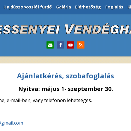
Hajdúszoboszlói fürdő
Galéria
Elérhetőség
Foglalás
K
Ajánlatkérés, szobafoglalás
Nyitva:
május 1- szeptember 30.
ne, e-mail-ben, vagy telefonon lehetséges.
gmail.com